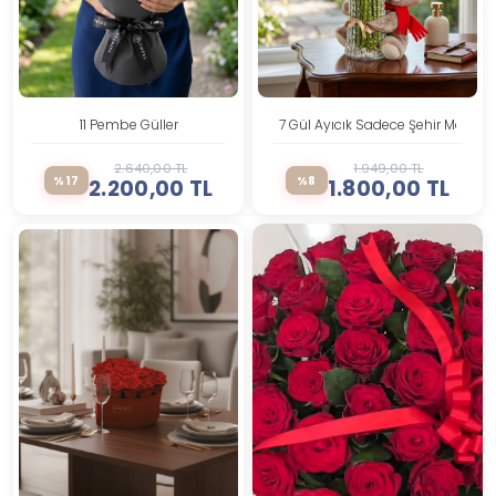
11 Pembe Güller
7 Gül Ayıcık Sadece Şehir Merkezi 
2.640,00 TL
1.949,00 TL
%17
%8
2.200,00 TL
1.800,00 TL