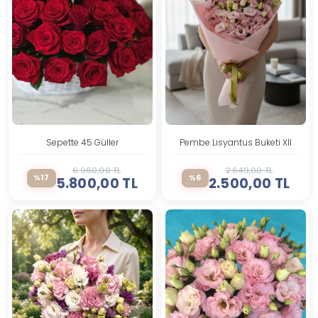
Sepette 45 Güller
Pembe Lisyantus Buketi Xll
6.960,00 TL
2.649,00 TL
%17
%6
5.800,00 TL
2.500,00 TL