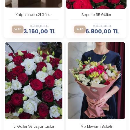
Kalp Kutuda 21 Güller
Sepette 55 Güller
3.780,00 TL
8.160,00 TL
%17
%17
3.150,00 TL
6.800,00 TL
51 Güller Ve Lisyantuslar
Mix Mevsim Buketi