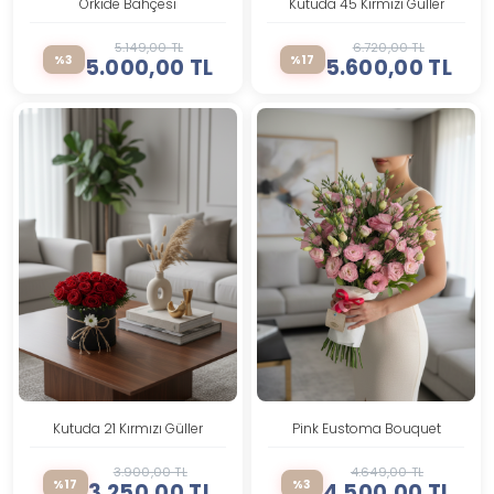
Orkide Bahçesi
Kutuda 45 Kırmızı Güller
5.149,00 TL
6.720,00 TL
%3
%17
5.000,00 TL
5.600,00 TL
Kutuda 21 Kırmızı Güller
Pink Eustoma Bouquet
3.900,00 TL
4.649,00 TL
%17
%3
3.250,00 TL
4.500,00 TL