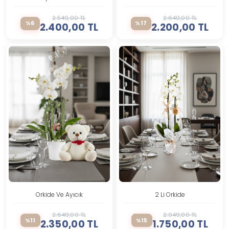
2.549,00 TL
2.640,00 TL
%6
%17
2.400,00 TL
2.200,00 TL
Orkide Ve Ayıcık
2 Li Orkide
2.649,00 TL
2.049,00 TL
%11
%15
2.350,00 TL
1.750,00 TL