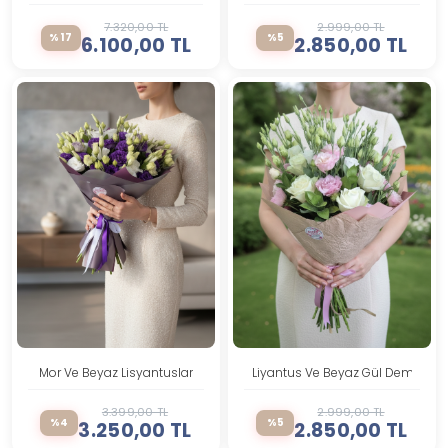
7.320,00 TL
2.999,00 TL
%17
%5
6.100,00 TL
2.850,00 TL
Mor Ve Beyaz Lisyantuslar
Liyantus Ve Beyaz Gül Demeti
3.399,00 TL
2.999,00 TL
%4
%5
3.250,00 TL
2.850,00 TL