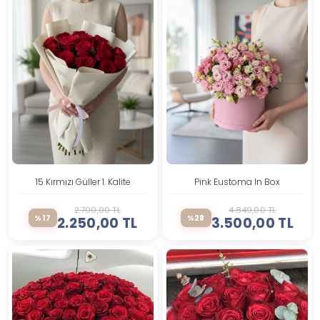
15 Kırmızı Güller 1. Kalite
Pink Eustoma In Box
2.700,00 TL
4.849,00 TL
%17
%28
2.250,00 TL
3.500,00 TL