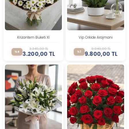
Krizantem Buketi Xl
Vip Orkide Arajmanı
3.349,00 TL
9.949,00 TL
%4
%1
3.200,00 TL
9.800,00 TL