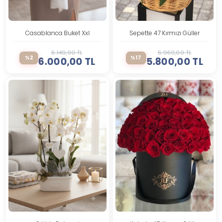
Casablanca Buket Xxl
Sepette 47 Kırmızı Güller
6.149,00 TL
6.960,00 TL
%2
%17
6.000,00 TL
5.800,00 TL