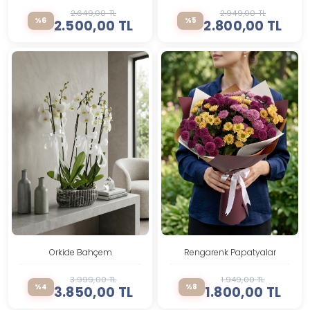
2.649,00 TL
2.949,00 TL
%6
%5
2.500,00 TL
2.800,00 TL
Orkide Bahçem
Rengarenk Papatyalar
3.999,00 TL
1.949,00 TL
%4
%8
3.850,00 TL
1.800,00 TL